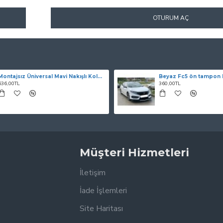
OTURUM AÇ
Montajsız Üniversal Mavi Nakışlı Kolçak
Beyaz Fc5 ön tampon l
636,00TL
360,00TL
Müşteri Hizmetleri
İletişim
İade İşlemleri
Site Haritası