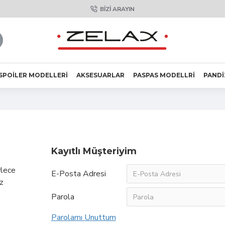
BIZI ARAYIN
SPOILER MODELLERI
AKSESUARLAR
PASPAS MODELLRI
PANDI
Kayıtlı Müşteriyim
ylece
E-Posta Adresi
öz
Parola
Parolamı Unuttum