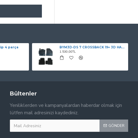
ip 4 parça
BYM3D-DS 7 CROSSBACK 19+ 3D HAVUZLU PASPAS SİYAH
1.530,00TL
Bültenler
Yeniliklerden ve kampanyalardan haberdar olmak için
lütfen mail adresinizi kaydediniz.
GÖNDER