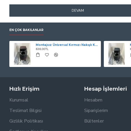
DEVAM
EN ÇOK BAKILANLAR
Montajsız Üniversal Kırmızı Nakışlı Kolçak
636,00TL
Hızlı Erişim
Hesap İşlemleri
Kurumsal
Hesabım
Teslimat Bilgisi
Siparişlerim
Gizlilik Politikası
Bültenler