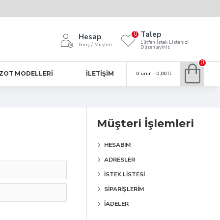
Talep
0
Hesap
Lütfen İstek Listenizi
Giriş / Müşteri
Düzenleyiniz
0
ZOT MODELLERI
İLETIŞIM
0 ürün - 0,00TL
Müşteri İşlemleri
HESABIM
ADRESLER
İSTEK LISTESI
SIPARIŞLERIM
İADELER