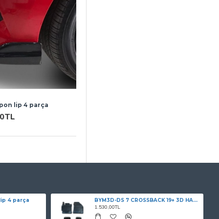
pon lip 4 parça
00TL
ip 4 parça
BYM3D-DS 7 CROSSBACK 19+ 3D HAVUZLU PASPAS SİYAH
1.530,00TL