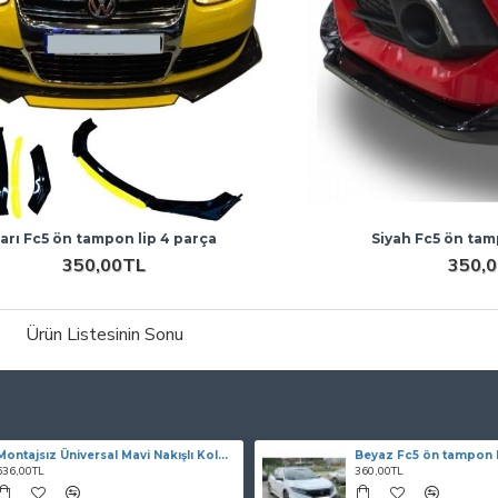
arı Fc5 ön tampon lip 4 parça
Siyah Fc5 ön tam
350,00TL
350,
Ürün Listesinin Sonu
Montajsız Üniversal Mavi Nakışlı Kolçak
Beyaz Fc5 ön tampon l
636,00TL
360,00TL