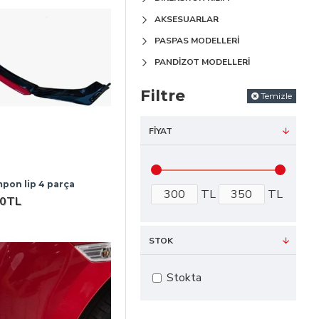
AKSESUARLAR
PASPAS MODELLERI
PANDIZOT MODELLERI
Filtre
Temizle
FIYAT
mpon lip 4 parça
TL
TL
00TL
STOK
Stokta