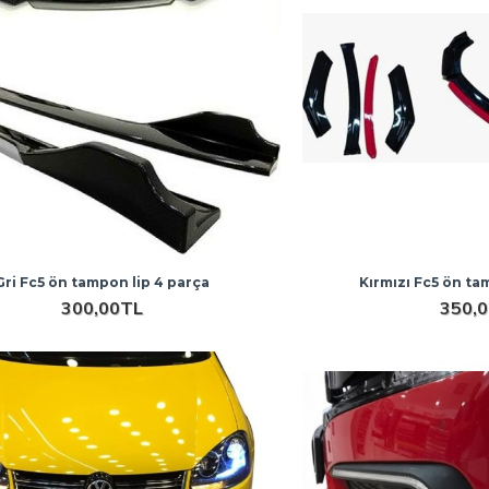
Gri Fc5 ön tampon lip 4 parça
Kırmızı Fc5 ön ta
300,00TL
350,