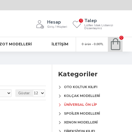
Talep
0
Hesap
Lütfen İstek Listenizi
Giriş / Müşteri
Düzenleyiniz
0
ZOT MODELLERI
İLETIŞIM
0 ürün - 0,00TL
Kategoriler
OTO KOLTUK KILIFI
Göster:
KOLÇAK MODELLERI
ÜNIVERSAL ÖN LIP
SPOILER MODELLERI
XENON MODELLERI
DIREKSIYON KILIFI