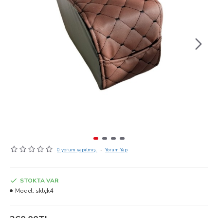
0 yorum yapılmış.
-
Yorum Yap
STOKTA VAR
Model:
sklçk4