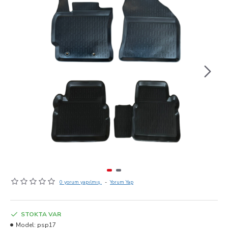
0 yorum yapılmış.
-
Yorum Yap
STOKTA VAR
Model:
psp17