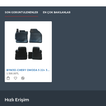
SON GÖRÜNTÜLENENLER
EN ÇOK BAKILANLAR
BYM3D-CHERY OMODA 5 22+ 3D HAVUZLU PASPAS SİYAH
1.530,00TL
Hızlı Erişim