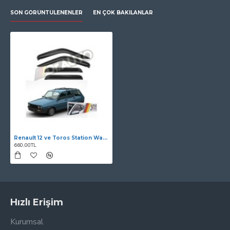
SON GÖRÜNTÜLENENLER
EN ÇOK BAKILANLAR
Renault 12 ve Toros Station Wagon Cam Rüzgarlığı 4lü
660,00TL
Hızlı Erişim
Kurumsal