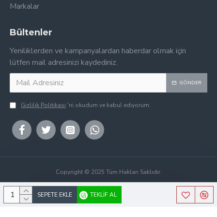
Markalar
Bültenler
Yeniliklerden ve kampanyalardan haberdar olmak için
lütfen mail adresinizi kaydediniz.
GÖNDER
Gizlilik Politikası
'ni okudum ve kabul ediyorum.
Copyright © 2025 Tüm Hakları Saklıdır.
SEPETE EKLE
TEKLIF AL